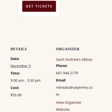
QUANTITY
QUANTITY
a
GET TICKETS
FOR
FOR
n
t
ADMISIÓN
ADMISIÓN
i
t
y
DETAILS
ORGANIZER
Date:
Saint Andrew’s Abbey
Phone
December 5
661.944.2178
Time:
Email
9:00 am - 3:30 pm
retreats@valyermo.co
Cost:
m
$55.00
View Organizer
Website