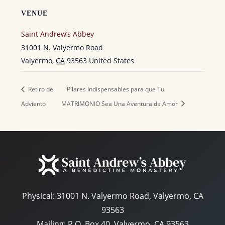
VENUE
Saint Andrew’s Abbey
31001 N. Valyermo Road
Valyermo
,
CA
93563
United States
Retiro de
Pilares Indispensables para que Tu
Adviento
MATRIMONIO Sea Una Aventura de Amor
Physical:
31001 N. Valyermo Road, Valyermo, CA
93563
Mailing: P.O. Box 40, Valyermo, CA 93563