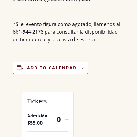
*Si el evento figura como agotado, llámenos al
661-944-2178 para consultar la disponibilidad
en tiempo real y una lista de espera.
ADD TO CALENDAR
Tickets
Admisión
DECREASE
INCREASE
-
+
Q
$
55.00
TICKET
TICKET
u